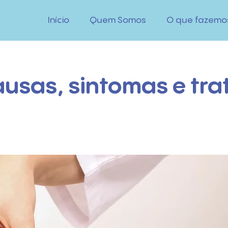
Início
Quem Somos
O que fazemo
causas, sintomas e tr