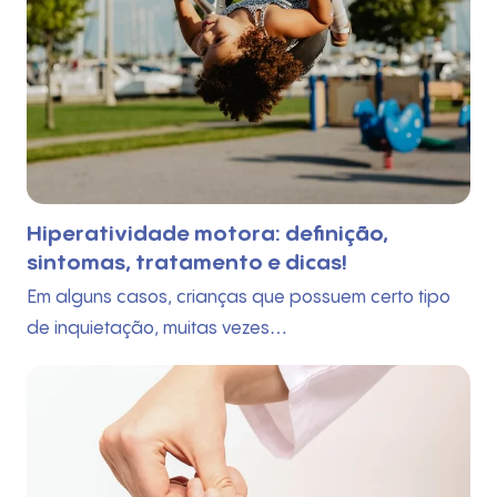
Hiperatividade motora: definição,
Início
sintomas, tratamento e dicas!
Em alguns casos, crianças que possuem certo tipo
Quem Somos
de inquietação, muitas vezes…
O que fazemos
Técnicas
Fotos