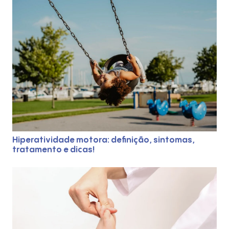
Quem Somos
O que fazemos
Técnicas
Fotos
Blog
Hiperatividade motora: definição, sintomas,
Contato
tratamento e dicas!