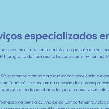
ços especializados em 
 adolescentes e tratamento pediátrico especializado no neu
RMT (programa de treinamento baseado em movimentos), Mé
a SP, estaremos prontos para auxiliar com excelência e ex
P criam “pontes”, se baseiam na conexão dos nossos profiss
depois oferecendo possibilidades para o desenvolvimento 
 formação na ciência da Análise do Comportamento Aplicada 