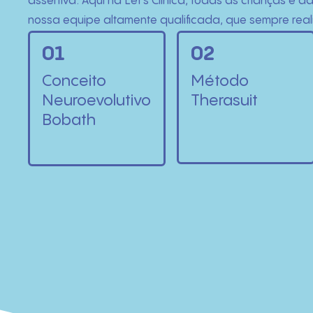
assertiva. Aqui na Let’s Clínica, todas as crianças 
nossa equipe altamente qualificada, que sempre reali
01
02
Conceito
Método
Neuroevolutivo
Therasuit
Bobath