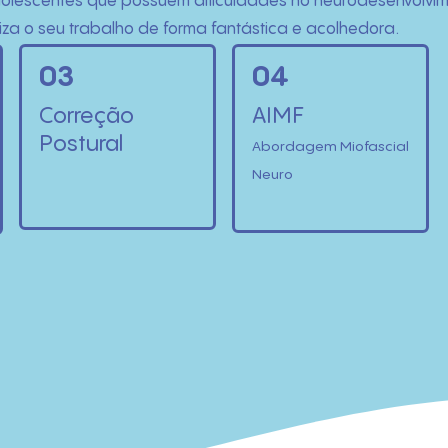
e adolescentes que possuem dificuldades no neurodesenvolv
za o seu trabalho de forma fantástica e acolhedora.
03
04
Correção
AIMF
Postural
Abordagem Miofascial
Neuro