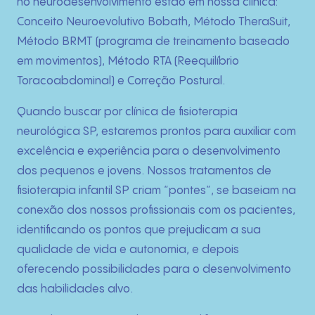
Técnicas
no neurodesenvolvimento estão em nossa clínica:
Conceito Neuroevolutivo Bobath, Método TheraSuit,
Fotos
Método BRMT (programa de treinamento baseado
em movimentos), Método RTA (Reequilíbrio
Blog
Toracoabdominal) e Correção Postural.
Quando buscar por clínica de fisioterapia
Contato
neurológica SP, estaremos prontos para auxiliar com
excelência e experiência para o desenvolvimento
dos pequenos e jovens. Nossos tratamentos de
fisioterapia infantil SP criam “pontes”, se baseiam na
conexão dos nossos profissionais com os pacientes,
identificando os pontos que prejudicam a sua
qualidade de vida e autonomia, e depois
oferecendo possibilidades para o desenvolvimento
das habilidades alvo.