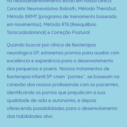
Técnicas
no neurodesenvolvimento estão em nossa clínica:
Conceito Neuroevolutivo Bobath, Método TheraSuit,
Fotos
Método BRMT (programa de treinamento baseado
em movimentos), Método RTA (Reequilíbrio
Blog
Toracoabdominal) e Correção Postural.
Quando buscar por clínica de fisioterapia
Contato
neurológica SP, estaremos prontos para auxiliar com
excelência e experiência para o desenvolvimento
dos pequenos e jovens. Nossos tratamentos de
fisioterapia infantil SP criam “pontes”, se baseiam na
conexão dos nossos profissionais com os pacientes,
identificando os pontos que prejudicam a sua
qualidade de vida e autonomia, e depois
oferecendo possibilidades para o desenvolvimento
das habilidades alvo.