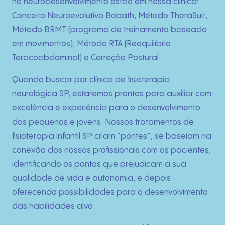
Técnicas
no neurodesenvolvimento estão em nossa clínica:
Conceito Neuroevolutivo Bobath, Método TheraSuit,
Fotos
Método BRMT (programa de treinamento baseado
em movimentos), Método RTA (Reequilíbrio
Blog
Toracoabdominal) e Correção Postural.
Quando buscar por clínica de fisioterapia
Contato
neurológica SP, estaremos prontos para auxiliar com
excelência e experiência para o desenvolvimento
dos pequenos e jovens. Nossos tratamentos de
fisioterapia infantil SP criam “pontes”, se baseiam na
conexão dos nossos profissionais com os pacientes,
identificando os pontos que prejudicam a sua
qualidade de vida e autonomia, e depois
oferecendo possibilidades para o desenvolvimento
das habilidades alvo.