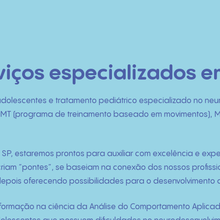
ços especializados em 
 adolescentes e tratamento pediátrico especializado no neu
RMT (programa de treinamento baseado em movimentos), Mé
a SP, estaremos prontos para auxiliar com excelência e ex
P criam “pontes”, se baseiam na conexão dos nossos profiss
depois oferecendo possibilidades para o desenvolvimento 
 formação na ciência da Análise do Comportamento Aplicada 