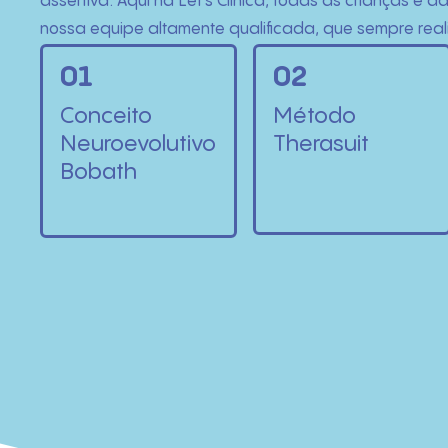
assertiva. Aqui na Let’s Clínica, todas as crianças 
nossa equipe altamente qualificada, que sempre reali
01
02
Conceito
Método
Neuroevolutivo
Therasuit
Bobath