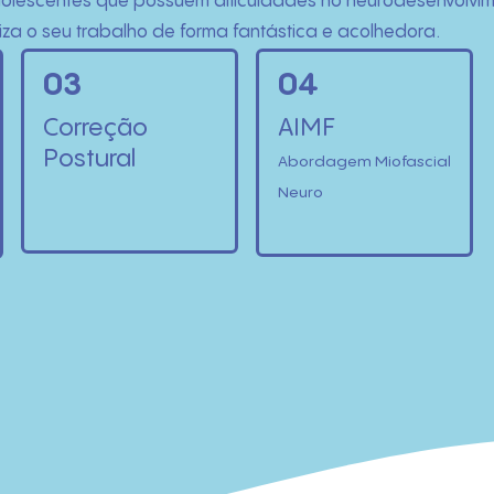
e adolescentes que possuem dificuldades no neurodesenvolv
za o seu trabalho de forma fantástica e acolhedora.
03
04
Correção
AIMF
Postural
Abordagem Miofascial
Neuro