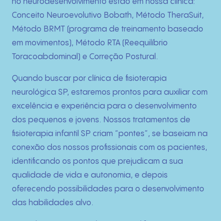
Técnicas
no neurodesenvolvimento estão em nossa clínica:
Conceito Neuroevolutivo Bobath, Método TheraSuit,
Fotos
Método BRMT (programa de treinamento baseado
em movimentos), Método RTA (Reequilíbrio
Blog
Toracoabdominal) e Correção Postural.
Quando buscar por clínica de fisioterapia
Contato
neurológica SP, estaremos prontos para auxiliar com
excelência e experiência para o desenvolvimento
dos pequenos e jovens. Nossos tratamentos de
fisioterapia infantil SP criam “pontes”, se baseiam na
conexão dos nossos profissionais com os pacientes,
identificando os pontos que prejudicam a sua
qualidade de vida e autonomia, e depois
oferecendo possibilidades para o desenvolvimento
das habilidades alvo.