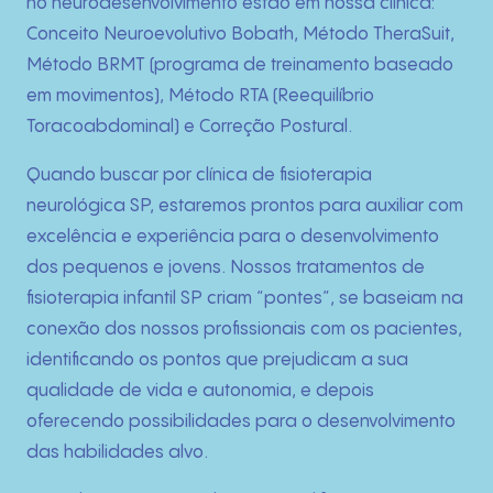
Técnicas
no neurodesenvolvimento estão em nossa clínica:
Conceito Neuroevolutivo Bobath, Método TheraSuit,
Fotos
Método BRMT (programa de treinamento baseado
em movimentos), Método RTA (Reequilíbrio
Blog
Toracoabdominal) e Correção Postural.
Quando buscar por clínica de fisioterapia
Contato
neurológica SP, estaremos prontos para auxiliar com
excelência e experiência para o desenvolvimento
dos pequenos e jovens. Nossos tratamentos de
fisioterapia infantil SP criam “pontes”, se baseiam na
conexão dos nossos profissionais com os pacientes,
identificando os pontos que prejudicam a sua
qualidade de vida e autonomia, e depois
oferecendo possibilidades para o desenvolvimento
das habilidades alvo.