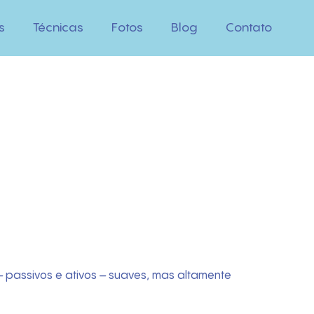
s
Técnicas
Fotos
Blog
Contato
passivos e ativos – suaves, mas altamente