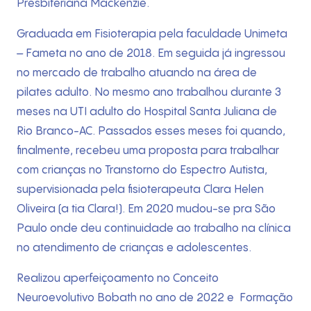
Presbiteriana Mackenzie.
Técnicas
Graduada em Fisioterapia pela faculdade Unimeta
– Fameta no ano de 2018. Em seguida já ingressou
Fotos
no mercado de trabalho atuando na área de
pilates adulto. No mesmo ano trabalhou durante 3
Blog
meses na UTI adulto do Hospital Santa Juliana de
Rio Branco-AC. Passados esses meses foi quando,
Contato
finalmente, recebeu uma proposta para trabalhar
com crianças no Transtorno do Espectro Autista,
supervisionada pela fisioterapeuta Clara Helen
Oliveira (a tia Clara!). Em 2020 mudou-se pra São
Paulo onde deu continuidade ao trabalho na clínica
no atendimento de crianças e adolescentes.
Realizou aperfeiçoamento no Conceito
Neuroevolutivo Bobath no ano de 2022 e Formação