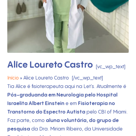
Alice Loureto Castro
[vc_wp_text]
Início
»
Alice Loureto Castro
[/vc_wp_text]
Tia Alice é fisioterapeuta aqui na Let’s. Atualmente é
Pós-graduanda em Neurologia pelo Hospital
Início
Israelita Albert Einstein
e em
Fisioterapia no
Transtorno do Espectro Autista
pelo CBI of Miami.
Quem Somos
Faz parte, como
aluna voluntária, do grupo de
pesquisa
da Dra. Miriam Ribeiro, da Universidade
O que fazemos